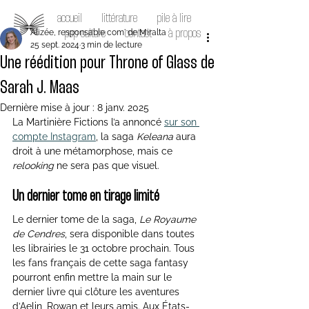
accueil
littérature
pile à lire
Alizée, responsable com' de Miralta
pop culture
contact
à propos
25 sept. 2024
3 min de lecture
Une réédition pour Throne of Glass de
Sarah J. Maas
Dernière mise à jour :
8 janv. 2025
La Martinière Fictions l’a annoncé 
sur son 
compte Instagram
, la saga 
Keleana
 aura 
droit à une métamorphose, mais ce 
relooking
 ne sera pas que visuel.
Un dernier tome en tirage limité
Le dernier tome de la saga, 
Le Royaume 
de Cendres
, sera disponible dans toutes 
les librairies le 31 octobre prochain. Tous 
les fans français de cette saga fantasy 
pourront enfin mettre la main sur le 
dernier livre qui clôture les aventures 
d’Aelin, Rowan et leurs amis. Aux États-