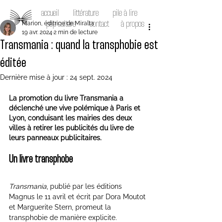
accueil
littérature
pile à lire
Marion, éditrice de Miralta
pop culture
contact
à propos
19 avr. 2024
2 min de lecture
Transmania : quand la transphobie est
éditée
Dernière mise à jour :
24 sept. 2024
La promotion du livre Transmania a 
déclenché une vive polémique à Paris et 
Lyon, conduisant les mairies des deux 
villes à retirer les publicités du livre de 
leurs panneaux publicitaires.
Un livre transphobe
Transmania
, publié par les éditions 
Magnus le 11 avril et écrit par Dora Moutot 
et Marguerite Stern, promeut la 
transphobie de manière explicite. 