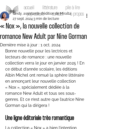
accueil
littérature
pile à lire
Cindy, assistante d'édition de Miralta
pop culture
contact
à propos
27 sept. 2024
3 min de lecture
« Nox », la nouvelle collection de
romance New Adult par Nine Gorman
Dernière mise à jour :
1 oct. 2024
Bonne nouvelle pour les lectrices et 
lecteurs de romance : une nouvelle 
collection verra le jour en janvier 2025 ! En 
ce début d’année scolaire, les éditions 
Albin Michel ont remué la sphère littéraire 
en annonçant leur nouvelle collection 
« Nox », spécialement dédiée à la 
romance New Adult et tous ses sous-
genres. Et ce n’est autre que l’autrice Nine 
Gorman qui la dirigera !
Une ligne éditoriale très romantique
La collection « Nox » a bien l’intention 