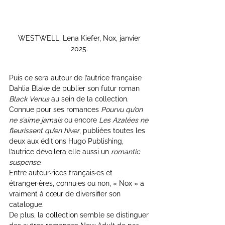
WESTWELL, Lena Kiefer, Nox, janvier 
2025. 
Puis ce sera autour de l’autrice française 
Dahlia Blake de publier son futur roman 
Black Venus
 au sein de la collection. 
Connue pour ses romances 
Pourvu qu’on 
ne s’aime jamais
 ou encore 
Les Azalées ne 
fleurissent qu’en hiver
, publiées toutes les 
deux aux éditions Hugo Publishing, 
l’autrice dévoilera elle aussi un 
romantic 
suspense
.
Entre auteur·rices français·es et 
étranger·ères, connu·es ou non, « Nox » a 
vraiment à cœur de diversifier son 
catalogue.
De plus, la collection semble se distinguer 