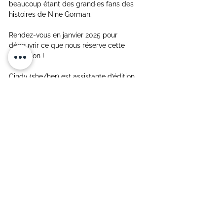
beaucoup étant des grand·es fans des 
histoires de Nine Gorman.
Rendez-vous en janvier 2025 pour 
découvrir ce que nous réserve cette 
collection !
Cindy (she/her) est assistante d’édition. 
Pour Cornée mag, elle est la chroniqueuse 
spécialisée dans les mangas et la 
romance. Également fan de K-Pop, elle 
adore partager ses passions sur les 
réseaux sociaux.
TikTok : 
@cicinoyume
| 
Instagram : 
@douceurlivresque
Tu connaissais cette 
nouvelle collection ?