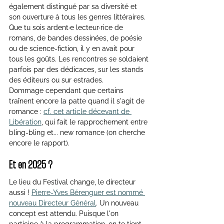
également distingué par sa diversité et 
son ouverture à tous les genres littéraires. 
Que tu sois ardent·e lecteur·rice de 
romans, de bandes dessinées, de poésie 
ou de science-fiction, il y en avait pour 
tous les goûts. Les rencontres se soldaient 
parfois par des dédicaces, sur les stands 
des éditeurs ou sur estrades. 
Dommage cependant que certains 
traînent encore la patte quand il s'agit de 
romance : 
cf. cet article décevant de 
Libération
, qui fait le rapprochement entre 
bling-bling et... new romance (on cherche 
encore le rapport).
Et en 2025 ?
Le lieu du Festival change, le directeur 
aussi ! 
Pierre-Yves Bérenguer est nommé 
nouveau Directeur Général
. Un nouveau 
concept est attendu. Puisque l'on 
participe à la programmation, on te tient 