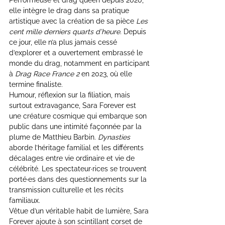
Performeuse et drag queen depuis 2020, 
elle intègre le drag dans sa pratique 
artistique avec la création de sa pièce 
Les 
cent mille derniers quarts d’heure.
 Depuis 
ce jour, elle n’a plus jamais cessé 
d’explorer et a ouvertement embrassé le 
monde du drag, notamment en participant 
à 
Drag Race France 2
 en 2023, où elle 
termine finaliste.
Humour, réflexion sur la filiation, mais 
surtout extravagance, Sara Forever est 
une créature cosmique qui embarque son 
public dans une intimité façonnée par la 
plume de Matthieu Barbin. 
Dynasties
aborde l’héritage familial et les différents 
décalages entre vie ordinaire et vie de 
célébrité. Les spectateur·rices se trouvent 
porté·es dans des questionnements sur la 
transmission culturelle et les récits 
familiaux.
Vêtue d’un véritable habit de lumière, Sara 
Forever ajoute à son scintillant corset de 