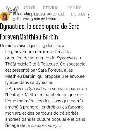
accueil
littérature
pile à lire
Chloé, chroniqueuse arts
pop culture
contact
à propos
3 déc. 2024
3 min de lecture
Dynasties, le soap opera de Sara
Forever/Matthieu Barbin
Dernière mise à jour :
13 déc. 2024
Le 5 novembre dernier se tenait la 
première de la tournée de 
Dynasties
 au 
ThéâtredelaCité à Toulouse. Ce spectacle 
est présenté par Sara Forever, alias 
Matthieu Barbin, qui propose une envolée 
lyrique dans sa dynastie.
« À travers 
Dynasties
, je souhaite parler de 
l’héritage. Mettre en parallèle ce que me 
lègue ma mère, les décisions que ça m’a 
amené à prendre, l’endroit où ça façonne 
mon art, et des parcours de célébrités 
ancrées dans la culture populaire et dans 
l’image de la 
success story
. »