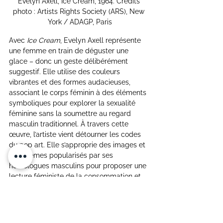
Evelyn Axell, Ice Cream, 1964. Crédits 
photo : Artists Rights Society (ARS), New 
York / ADAGP, Paris
Avec 
Ice Cream
, Evelyn Axell représente 
une femme en train de déguster une 
glace – donc un geste délibérément 
suggestif. Elle utilise des couleurs 
vibrantes et des formes audacieuses, 
associant le corps féminin à des éléments 
symboliques pour explorer la sexualité 
féminine sans la soumettre au regard 
masculin traditionnel. À travers cette 
œuvre, l’artiste vient détourner les codes 
du pop art. Elle s’approprie des images et 
des thèmes popularisés par ses 
homologues masculins pour proposer une 
lecture féministe de la consommation et 
du désir. En reprenant volontairement les 
codes d’objectification de la femme afin 
de s’en émanciper, Evelyn Axell propose 
une version du pop art qui prône une 