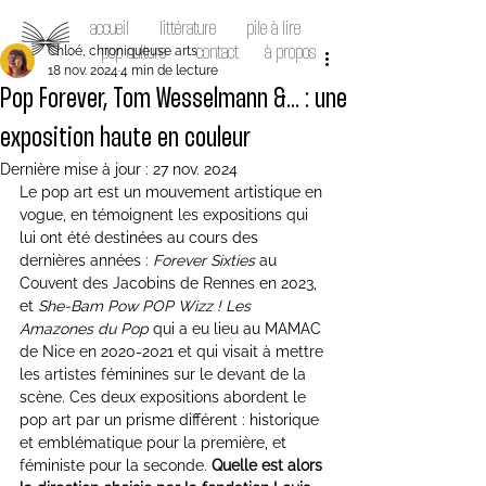
accueil
littérature
pile à lire
Chloé, chroniqueuse arts
pop culture
contact
à propos
18 nov. 2024
4 min de lecture
Pop Forever, Tom Wesselmann &... : une
exposition haute en couleur
Dernière mise à jour :
27 nov. 2024
Le pop art est un mouvement artistique en 
vogue, en témoignent les expositions qui 
lui ont été destinées au cours des 
dernières années : 
Forever Sixties
 au 
Couvent des Jacobins de Rennes en 2023, 
et 
She-Bam Pow POP Wizz !
Les 
Amazones du Pop
 qui a eu lieu au MAMAC 
de Nice en 2020-2021 et qui visait à mettre 
les artistes féminines sur le devant de la 
scène. Ces deux expositions abordent le 
pop art par un prisme différent : historique 
et emblématique pour la première, et 
féministe pour la seconde. 
Quelle est alors 