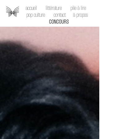
accueil
littérature
pile à lire
pop culture
contact
à propos
CONCOURS