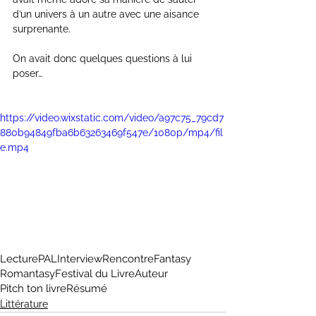
d’un univers à un autre avec une aisance 
surprenante.
On avait donc quelques questions à lui 
poser…
https://video.wixstatic.com/video/a97c75_79cd7
880b94849fba6b63263469f547e/1080p/mp4/fil
e.mp4
Lecture
PAL
Interview
Rencontre
Fantasy
Romantasy
Festival du Livre
Auteur
Pitch ton livre
Résumé
Littérature