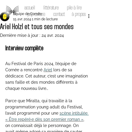
accueil
littérature
pile à lire
Équipe de Cornée
pop culture
contact
à propos
15 avr. 2024
1 min de lecture
Ariel Holzl et tous ses mondes
Dernière mise à jour :
24 avr. 2024
Interview complète
Au Festival de Paris 2024, l’équipe de 
Cornée a rencontré 
Ariel
 lors de sa 
dédicace. Cet auteur, c’est une imagination 
sans faille et des mondes différents à 
chaque nouveau livre…
Parce que Miralta, qui travaille à la 
programmation young adult du Festival, 
l’avait programmé pour une 
scène intitulée 
« Être repéré·e dès son premier roman »
, 
on connaissait déjà le personnage. On 
avait même adoré sa manière de sauter 