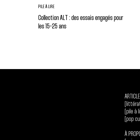
PILE À LIRE
Collection ALT : des essais engagés pour
les 15-25 ans
ARTICL
[littéra
[pile à l
[pop cu
À PROP