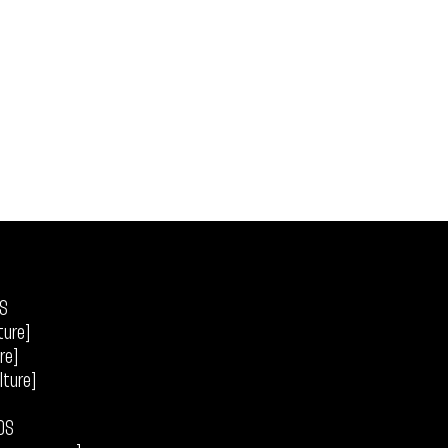
ES
ture]
ire]
lture]
OS