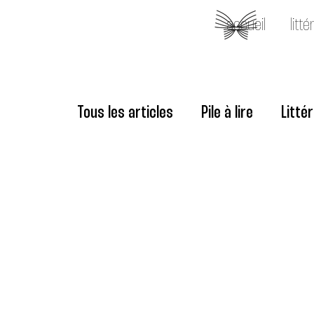
accueil
litté
Tous les articles
Pile à lire
Litté