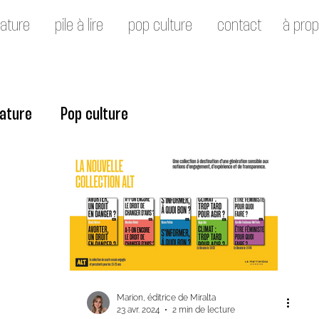
rature
pile à lire
pop culture
contact
à pro
rature
Pop culture
Marion, éditrice de Miralta
23 avr. 2024
2 min de lecture