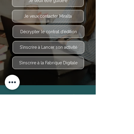
Je veux être guidé·e
Je veux contacter Miralta
Décrypter le contrat d’édition
S’inscrire à Lancer son activité
S’inscrire à la Fabrique Digitale
« Tout écrivain peut être heureux d’entendre un écho à ce
qu’il a fait, même s’il ne visait pas à cela d’abord. Comme
on sait, je suis plutôt quelqu’un qui doute de lui-même et